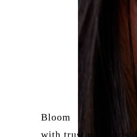
Bloom
with trust on your sid