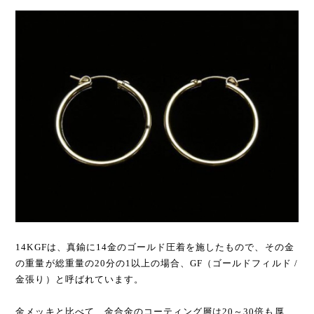
14KGFは、真鍮に14金のゴールド圧着を施したもので、その金
の重量が総重量の20分の1以上の場合、GF（ゴールドフィルド /
金張り）と呼ばれています。
金メッキと比べて、金合金のコーティング層は20～30倍も厚